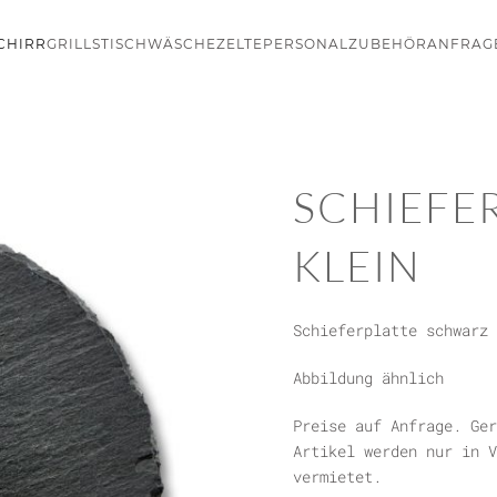
CHIRR
GRILLS
TISCHWÄSCHE
ZELTE
PERSONAL
ZUBEHÖR
ANFRAG
SCHIEFE
KLEIN
Schieferplatte schwarz 
Abbildung ähnlich
Preise auf Anfrage. Ger
Artikel werden nur in V
vermietet.