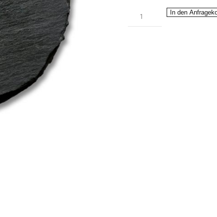
Schieferplatte
In den Anfragek
schwarz
klein
Menge